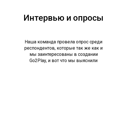
Интервью и опросы
Наша команда провела опрос среди
респондентов, которые так же как и
мы заинтересованы в создании
Go2Play, и вот что мы выяснили
63%
Хотели бы попробовать
новый вид спорта